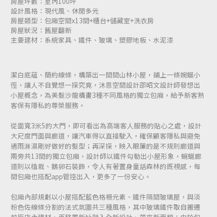
房屋坪數：室內100坪
設計風格：現代風、休閒多元
房屋類型：包廂空間x13間+櫃台+儲藏室+洗衣房
房屋狀況：舊屋翻新
主要建材：系統家具、鐵件、玻璃、塑膠地板、水泥漆
潔白底蘊、簡約線條，構築出一間間山林小屋，鋪上一條婉蜒小
徑，讓人不自覺想一探究竟，沐恩空間設計邵昭文設計師發想出
小屋概念，為美髮沙龍構畫3種不同風格的獨立包廂，給予新客熟
客保有隱私的尊榮服務。
從面寬3米5的大門，即可看出為高端客人服務的貼心之處，設計
大尺度門面與廊道，讓汽車得以直接駛入，確保顧客隱私與避免
遇雨淋濕剛好做好的髮型；再深探，映入眼簾的是不規則廊道與
兩旁共13間的獨立包廂，設計師以鐵件勾勒出小屋形象，蜿蜒廊
道則以植栽、鵝卵石裝飾，令人有著置身童話森林的既視感，每
間包廂也搭配app管控出入，更多了一份安心。
包廂內部規劃以小屋搭配藍色格柵元素、鐵件隔間玻璃屋，與淡
粉色佐線條分割的法式氛圍共三種風格，其中玻璃鐵件取自搬遷