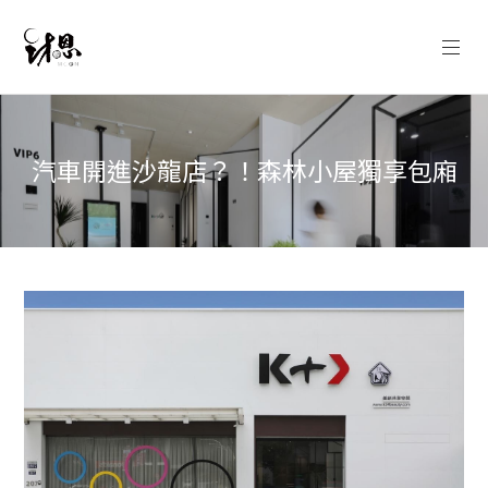
汽車開進沙龍店？！森林小屋獨享包廂